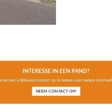
INTERESSE IN EEN PAND?
arzel niet vrijblijvend contact op te nemen voor nadere informati
NEEM CONTACT OP!